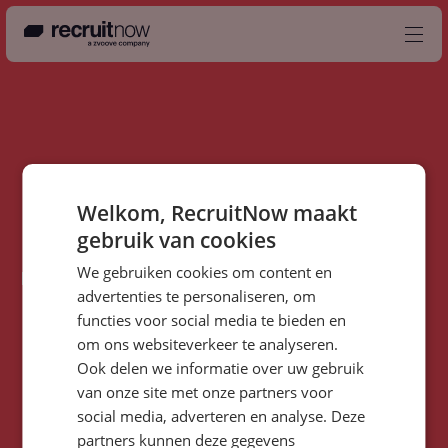
Nederlands
Producten
Partners
Welkom, RecruitNow maakt
gebruik van cookies
Events
We gebruiken cookies om content en
Kennisbank
Kom werken bij het leukste bedrijf in Amersfoort.
advertenties te personaliseren, om
Over ons
functies voor social media te bieden en
om ons websiteverkeer te analyseren.
Contact
Ook delen we informatie over uw gebruik
Wil je weten hoe het
van onze site met onze partners voor
er bij RecruitNow
aan toe gaat?
social media, adverteren en analyse. Deze
Afspelen
partners kunnen deze gegevens