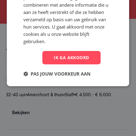
Plan een demo
combineren met andere informatie die u
Plan een demo
aan ze heeft verstrekt of die ze hebben
verzameld op basis van uw gebruik van
hun services. U gaat akkoord met onze
cookies als u onze website blijft
Support
gebruiken.
Vacatures
IK GA AKKOORD
PAS JOUW VOORKEUR AAN
Strategy & Operations Manager
32-40 uur
Amersfoort & thuis
Staff
€ 4.500 - € 6.000
Bekijken
Bekijken