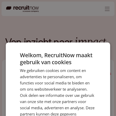
Nederlands
Van
inzicht
naar
impact
Producten
Partners
Welkom, RecruitNow maakt
gebruik van cookies
Events
We gebruiken cookies om content en
Kennisbank
Alles
Podcast
Events
Blogs
Kennis
advertenties te personaliseren, om
Alles
Podcast
Events
Blogs
Kennis
Over ons
functies voor social media te bieden en
om ons websiteverkeer te analyseren.
Contact
Ook delen we informatie over uw gebruik
van onze site met onze partners voor
social media, adverteren en analyse. Deze
partners kunnen deze gegevens