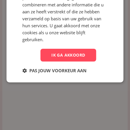
Plan een demo
combineren met andere informatie die u
Plan een demo
aan ze heeft verstrekt of die ze hebben
verzameld op basis van uw gebruik van
hun services. U gaat akkoord met onze
cookies als u onze website blijft
Support
gebruiken.
André Polderman zwaait af na ruim 23 jaar
IK GA AKKOORD
RecruitNow
PAS JOUW VOORKEUR AAN