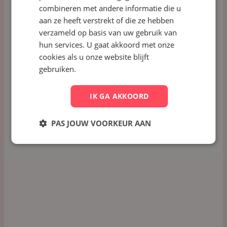
Plan een demo
combineren met andere informatie die u
Plan een demo
aan ze heeft verstrekt of die ze hebben
verzameld op basis van uw gebruik van
hun services. U gaat akkoord met onze
cookies als u onze website blijft
Support
gebruiken.
AI
Podcast
+1
IK GA AKKOORD
Kester Uitzendbureau verdubbelt
productiviteit met RecruitNow Cockpit
PAS JOUW VOORKEUR AAN