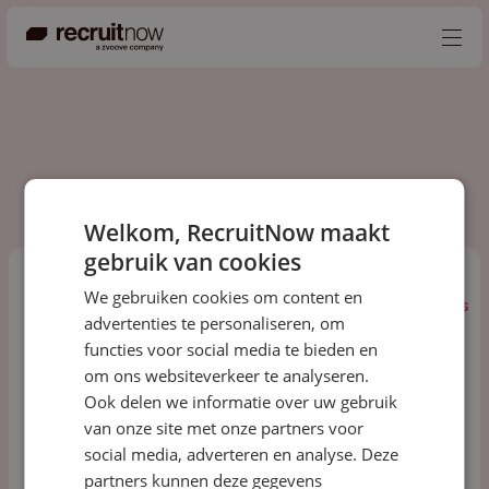
Nederlands
Producten
Partners
Welkom, RecruitNow maakt
gebruik van cookies
Events
We gebruiken cookies om content en
Kennisbank
Alles
Podcast
Events
Blogs
Kennis
advertenties te personaliseren, om
Over ons
functies voor social media te bieden en
om ons websiteverkeer te analyseren.
Contact
Ook delen we informatie over uw gebruik
van onze site met onze partners voor
social media, adverteren en analyse. Deze
partners kunnen deze gegevens