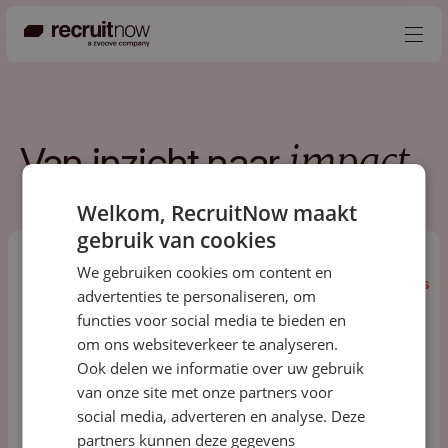
Nederlands
Van
inzicht
naar
impact
Producten
Partners
Welkom, RecruitNow maakt
gebruik van cookies
Events
We gebruiken cookies om content en
Kennisbank
Alles
Podcast
Events
Blogs
Kennis
advertenties te personaliseren, om
Alles
Podcast
Events
Blogs
Kennis
Over ons
functies voor social media te bieden en
om ons websiteverkeer te analyseren.
Contact
Ook delen we informatie over uw gebruik
van onze site met onze partners voor
social media, adverteren en analyse. Deze
partners kunnen deze gegevens