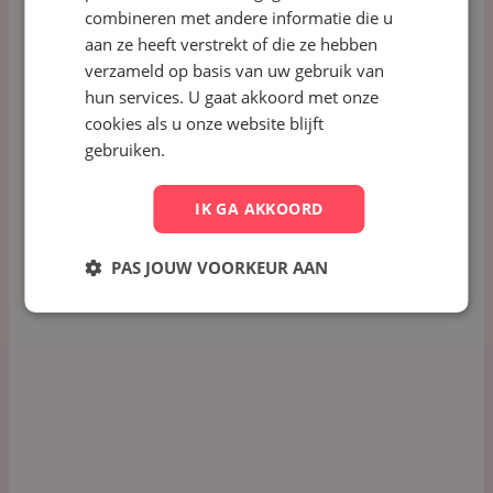
Plan een demo
combineren met andere informatie die u
aan ze heeft verstrekt of die ze hebben
verzameld op basis van uw gebruik van
hun services. U gaat akkoord met onze
cookies als u onze website blijft
Support
gebruiken.
Tips
IK GA AKKOORD
Top 7 meest gebruikte kernwaarden
PAS JOUW VOORKEUR AAN