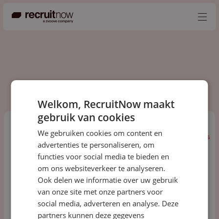
Nederlands
Producten
Partners
Welkom, RecruitNow maakt
gebruik van cookies
Events
We gebruiken cookies om content en
Kennisbank
Alles
Podcast
Events
Blogs
Kennis
advertenties te personaliseren, om
Over ons
functies voor social media te bieden en
om ons websiteverkeer te analyseren.
Contact
Ook delen we informatie over uw gebruik
van onze site met onze partners voor
social media, adverteren en analyse. Deze
partners kunnen deze gegevens