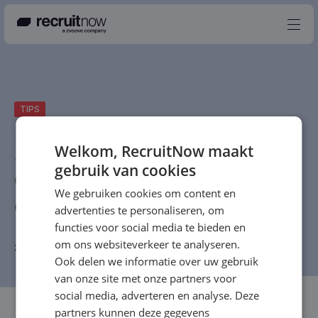
Nederlands
TIPS
Producten
Partners
Het
verschil
tussen
Welkom, RecruitNow maakt
gebruik van cookies
Events
digitaliseren,
digitalisatie
We gebruiken cookies om content en
Kennisbank
en
digitale
transformatie
advertenties te personaliseren, om
Over ons
functies voor social media te bieden en
om ons websiteverkeer te analyseren.
20 mei 2020
-
RecruitNow Redactie
-
5 min
Contact
Ook delen we informatie over uw gebruik
van onze site met onze partners voor
social media, adverteren en analyse. Deze
partners kunnen deze gegevens