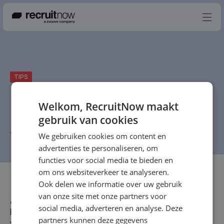
Nederlands
TIPS
Producten
Partners
Welkom, RecruitNow maakt
gebruik van cookies
Events
18 april 2019
-
RecruitNow Redactie
-
5 min
We gebruiken cookies om content en
Kennisbank
advertenties te personaliseren, om
Over ons
functies voor social media te bieden en
om ons websiteverkeer te analyseren.
Contact
Ook delen we informatie over uw gebruik
van onze site met onze partners voor
Als we het in recruitment over ‘post and pray’
social media, adverteren en analyse. Deze
hebben, bedoelen we dat we vacatures op de
partners kunnen deze gegevens
vacaturesite en/of jobboards zetten. En daarna