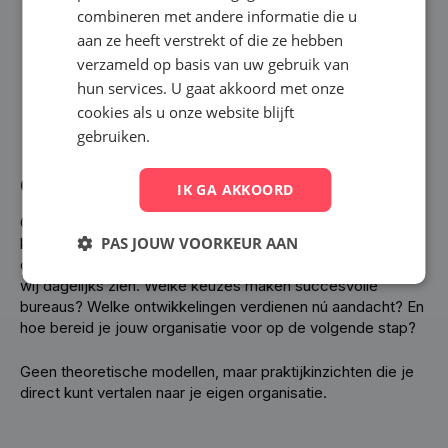
Plan een demo
combineren met andere informatie die u
Plan een demo
Meld je aan
Meld je aan
aan ze heeft verstrekt of die ze hebben
verzameld op basis van uw gebruik van
hun services. U gaat akkoord met onze
cookies als u onze website blijft
Support
gebruiken.
Onderbouwde inzichten, geen loze theorie
IK GA AKKOORD
Op basis van geanonimiseerde inzichten uit onze
PAS JOUW VOORKEUR AAN
klantenbase, gesprekken met de markt en actuele
ontwikkelingen in de flexbranche delen we de trends die
wij dagelijks zien. Welke keuzes maken succesvolle
bureaus? Welke ontwikkelingen verdienen nú aandacht? En
hoe bereid je jouw organisatie voor op de volgende stap?
Geen theoretische modellen, maar praktijkinzichten die je
direct kunt vertalen naar je eigen organisatie.