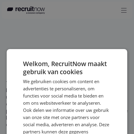
Nederlands
Producten
Partners
Welkom, RecruitNow maakt
gebruik van cookies
Events
We gebruiken cookies om content en
Kennisbank
Tijdens deze exclusieve Executive Roundtable
advertenties te personaliseren, om
brengen we een select gezelschap van beslissers
Over ons
functies voor social media te bieden en
uit de flexbranche samen. Op basis van inzichten uit
om ons websiteverkeer te analyseren.
onze klantenbase, marktontwikkelingen en
Contact
Ook delen we informatie over uw gebruik
praktijkervaringen bespreken we welke strategische
van onze site met onze partners voor
keuzes succesvolle bureaus vandaag maken om
ook in 2026 voorop te blijven lopen.
social media, adverteren en analyse. Deze
partners kunnen deze gegevens