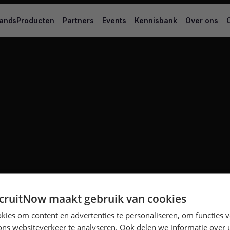
ands
Producten
Partners
Events
Kennisbank
Over ons
ruitNow maakt gebruik van cookies
ies om content en advertenties te personaliseren, om functies v
ons websiteverkeer te analyseren. Ook delen we informatie over