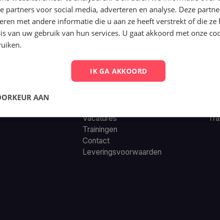
e partners voor social media, adverteren en analyse. Deze partn
en met andere informatie die u aan ze heeft verstrekt of die ze
is van uw gebruik van hun services. U gaat akkoord met onze coo
ruiken.
Navigatie
Act
IK GA AKKOORD
Cockpit X
Ni
Cockpit ATS & CRM
Blo
Over ons
Ken
OORKEUR AAN
Werken bij
Ca
Vacatures
Tra
Trainingen
Contact
Leveringsvoorwaarden