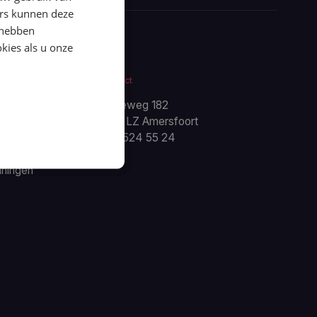
ers kunnen deze
 hebben
kies als u onze
ueel
Contact
euws
Hogeweg 182
gs
3815 LZ Amersfoort
nis
088 524 55 24
ses
iningen