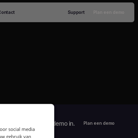
Contact
Support
Plan een demo
Plan nu een gratis demo in.
Plan een demo
oor social media
 uw gebruik van