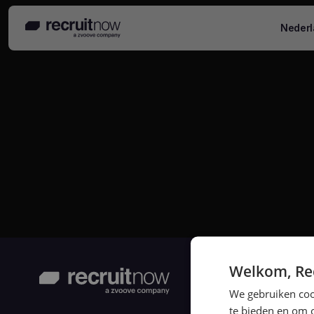
Nederl
Nieuws
Welkom, Rec
We gebruiken cook
te bieden en om 