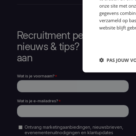
onze site met onz
gegevens combiner
verzameld op bas
website blijft geb
Recruitment performance
nieuws & tips? Meld je nu
aan
PAS JOUW V