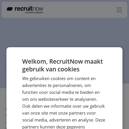
Nederlands
Producten
Partners
Welkom, RecruitNow maakt
gebruik van cookies
Events
19 februari 2019
-
RecruitNow Redactie
-
5 min
We gebruiken cookies om content en
Kennisbank
advertenties te personaliseren, om
Over ons
functies voor social media te bieden en
om ons websiteverkeer te analyseren.
Contact
Ook delen we informatie over uw gebruik
Weet jij wat jouw organisatie écht anders maakt?
van onze site met onze partners voor
Waarom de juiste kandidaten solliciteren op jouw
social media, adverteren en analyse. Deze
vacatures, en niet op die van een concurrent? Of
partners kunnen deze gegevens