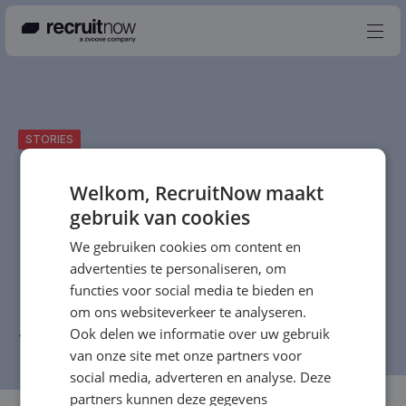
Nederlands
STORIES
Producten
Partners
Welkom, RecruitNow maakt
gebruik van cookies
Events
We gebruiken cookies om content en
Kennisbank
advertenties te personaliseren, om
Over ons
functies voor social media te bieden en
om ons websiteverkeer te analyseren.
Contact
Ook delen we informatie over uw gebruik
12 december 2022
-
RecruitNow Redactie
-
2 min
van onze site met onze partners voor
social media, adverteren en analyse. Deze
partners kunnen deze gegevens