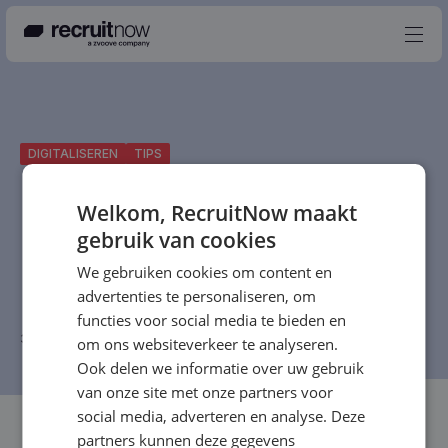
Nederlands
DIGITALISEREN
TIPS
Producten
Partners
Welkom, RecruitNow maakt
gebruik van cookies
Events
We gebruiken cookies om content en
Kennisbank
advertenties te personaliseren, om
Over ons
functies voor social media te bieden en
31 januari 2023
-
RecruitNow Redactie
-
3 min
om ons websiteverkeer te analyseren.
Contact
Ook delen we informatie over uw gebruik
van onze site met onze partners voor
social media, adverteren en analyse. Deze
partners kunnen deze gegevens